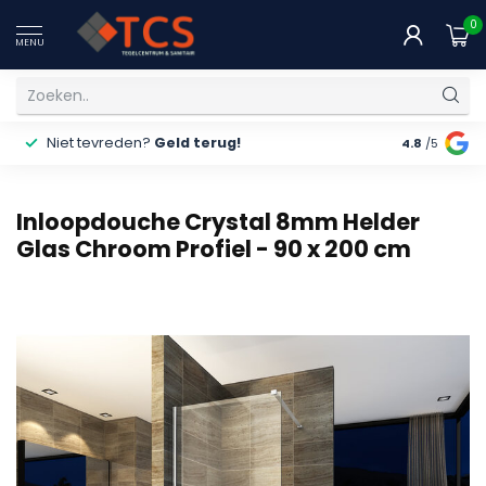
0
MENU
Niet tevreden?
Geld terug!
Gratis
ver
4.8
/5
Inloopdouche Crystal 8mm Helder
Glas Chroom Profiel - 90 x 200 cm