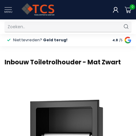
0
MENU
Niet tevreden?
Geld terug!
Gratis
ver
4.8
/5
Inbouw Toiletrolhouder - Mat Zwart