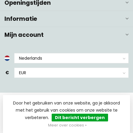
Openingstijden
Informatie
Mijn account
€
Door het gebruiken van onze website, ga je akkoord
met het gebruik van cookies om onze website te
verbeteren.
Dit bericht verbergen
© Copyright 2026 TCS Sanitair
- Powered by
Lightspeed
-
Lightspeed design
by
Dyvelopment
Meer over cookies »