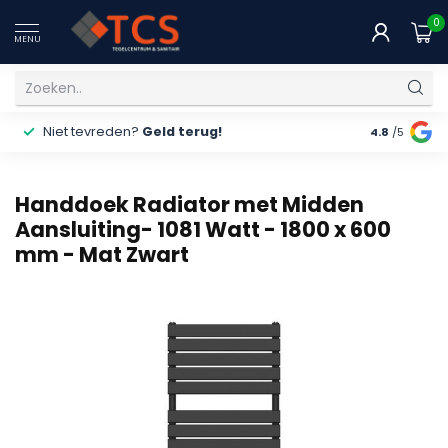
0
MENU
Niet tevreden?
Geld terug!
Gratis
ver
4.8
/5
Handdoek Radiator met Midden
Aansluiting- 1081 Watt - 1800 x 600
mm - Mat Zwart