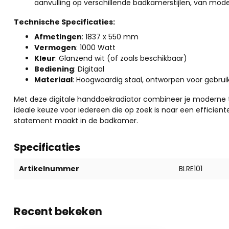
aanvulling op verschillende badkamerstijlen, van moder
Technische Specificaties:
Afmetingen
: 1837 x 550 mm
Vermogen
: 1000 Watt
Kleur
: Glanzend wit (of zoals beschikbaar)
Bediening
: Digitaal
Materiaal
: Hoogwaardig staal, ontworpen voor gebru
Met deze digitale handdoekradiator combineer je moderne t
ideale keuze voor iedereen die op zoek is naar een efficiën
statement maakt in de badkamer.
Specificaties
Artikelnummer
BLRE101
Recent bekeken