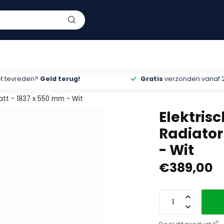
et tevreden?
Geld terug!
Gratis
verzonden vanaf 
att - 1837 x 550 mm - Wit
Elektris
Radiator
- Wit
€389,00