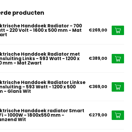
erde producten
ektrische Handdoek Radiator - 700
tt - 220 Volt - 1600 x 500 mm - Mat
€269,00
art
ektrische Handdoek Radiator met
sluiting Links - 593 Watt - 1200 x
€389,00
0 mm - Mat Zwart
ektrische Handdoek Radiator Linkse
nsluiting - 593 Watt - 1200 x 500
€369,00
 - Glans Wit
ektrische Handdoek radiator Smart
Fi - 1000W - 1800x550 mm -
€279,00
anzend Wit