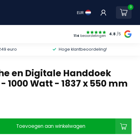
0
EUR
4.8
/5
114
beoordelingen
249 euro
Hoge klantbeoordeling!
che en Digitale Handdoek
 - 1000 Watt - 1837 x 550 mm
Toevoegen aan winkelwagen