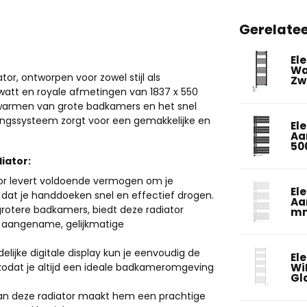
Gerelate
El
Wa
r, ontworpen voor zowel stijl als
Zw
watt en royale afmetingen van 1837 x 550
rwarmen van grote badkamers en het snel
ngssysteem zorgt voor een gemakkelijke en
El
Aan
50
iator:
tor levert voldoende vermogen om je
El
at je handdoeken snel en effectief drogen.
Aa
 grotere badkamers, biedt deze radiator
mm
 aangename, gelijkmatige
delijke digitale display kun je eenvoudig de
El
zodat je altijd een ideale badkameromgeving
Wi
Gl
van deze radiator maakt hem een prachtige