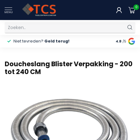
0
MENU
Niet tevreden?
Geld terug!
Gratis
ver
4.8
/5
Doucheslang Blister Verpakking - 200
tot 240 CM