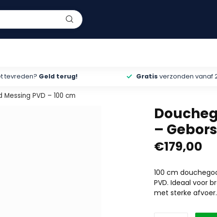
et tevreden?
Geld terug!
Gratis
verzonden vanaf 
d Messing PVD – 100 cm
Douchego
– Gebors
€179,00
100 cm douchegoot
PVD. Ideaal voor b
met sterke afvoer