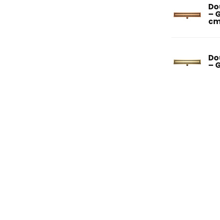
Do
– 
c
Do
– 