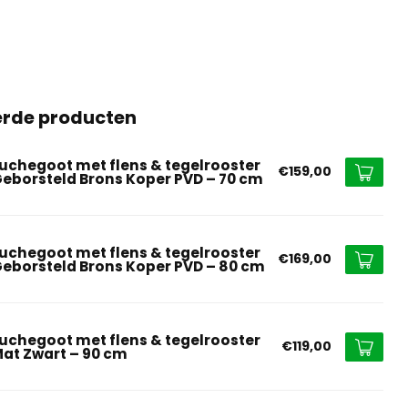
erde producten
uchegoot met flens & tegelrooster
€159,00
Geborsteld Brons Koper PVD – 70 cm
uchegoot met flens & tegelrooster
€169,00
Geborsteld Brons Koper PVD – 80 cm
uchegoot met flens & tegelrooster
€119,00
Mat Zwart – 90 cm