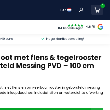
0
EUR
4.8
/5
114
beoordelingen
249 euro
Hoge klantbeoordeling!
ot met flens & tegelrooster
teld Messing PVD – 100 cm
 met flens en omkeerbaar rooster in geborsteld messing
rede inloopdouches. Inclusief sifon en waterdichte afwerking
.