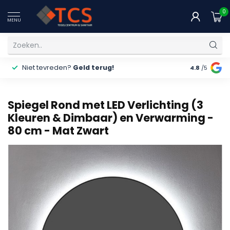
0
MENU
Niet tevreden?
Geld terug!
Gratis
ver
4.8
/5
Spiegel Rond met LED Verlichting (3
Kleuren & Dimbaar) en Verwarming -
80 cm - Mat Zwart