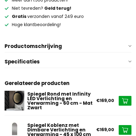
Meer dan 1.500 producten!
Niet tevreden?
Geld terug!
Gratis
verzonden vanaf 249 euro
Hoge klantbeoordeling!
Productomschrijving
Specificaties
Gerelateerde producten
Spiegel Rond met Infinity
LED Verlichting en
€169,00
Verwarming - 60 cm - Mat
Zwart
Spiegel Koblenz met
Dimbare Verlichting en
€169,00
Verwarming - 45 x 100 cm