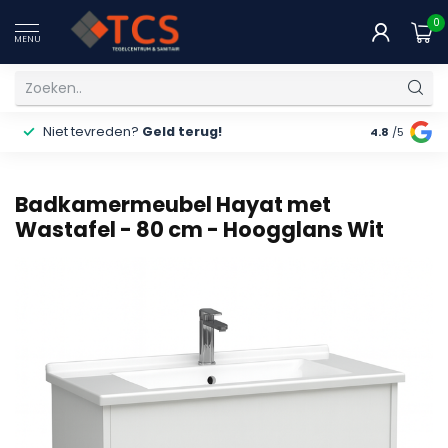
0
MENU
Niet tevreden?
Geld terug!
Gratis
ver
4.8
/5
Badkamermeubel Hayat met
Wastafel - 80 cm - Hoogglans Wit