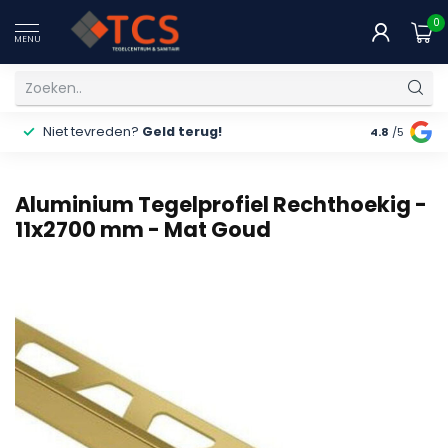
0
MENU
Niet tevreden?
Geld terug!
Gratis
ver
4.8
/5
Aluminium Tegelprofiel Rechthoekig -
11x2700 mm - Mat Goud