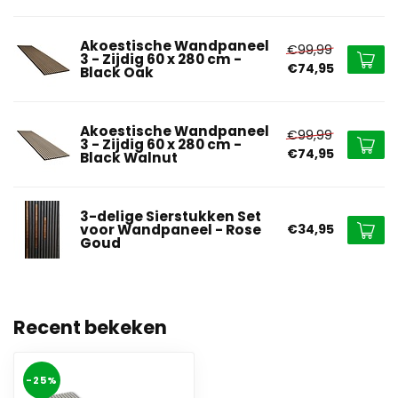
Akoestische Wandpaneel
€99,99
3 - Zijdig 60 x 280 cm -
€74,95
Black Oak
Akoestische Wandpaneel
€99,99
3 - Zijdig 60 x 280 cm -
€74,95
Black Walnut
3-delige Sierstukken Set
voor Wandpaneel - Rose
€34,95
Goud
Recent bekeken
-25%