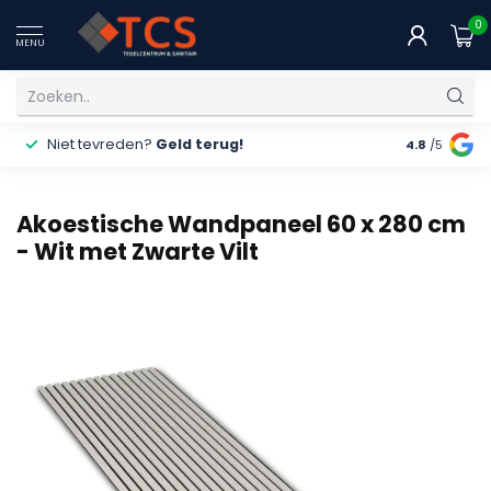
0
MENU
Niet tevreden?
Geld terug!
Gratis
ver
4.8
/5
Akoestische Wandpaneel 60 x 280 cm
- Wit met Zwarte Vilt