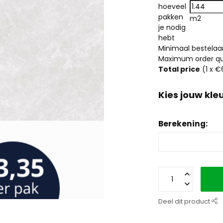
hoeveel
pakken
m2
je nodig
hebt
Minimaal bestelaan
Maximum order qua
Total price
(
1
x €
Kies jouw kleu
Berekening:
Deel dit product