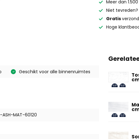
Meer dan 1.500
Niet tevreden
Gratis
verzond
Hoge klantbeoo
Gerelate
p
Geschikt voor alle binnenruimtes
To
c
Ma
c
A-ASH-MAT-60120
So