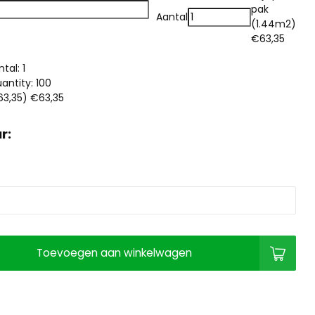
pak
Aantal
(1.44m2)
€63,35
tal: 1
ntity: 100
63,35)
€63,35
r:
Toevoegen aan winkelwagen