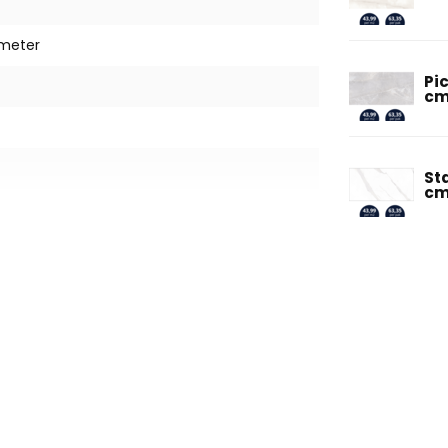
imeter
Pi
c
St
c
imtes