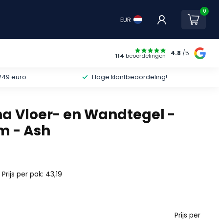
0
EUR
4.8
/5
114
beoordelingen
249 euro
Hoge klantbeoordeling!
na Vloer- en Wandtegel -
m - Ash
 Prijs per pak: 43,19
²
Prijs per