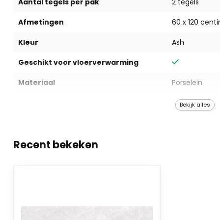
Aantal tegels per pak
2 tegels
Afmetingen
60 x 120 cent
Kleur
Ash
Geschikt voor vloerverwarming
Materiaal
Porselein
Geschikt voor
Alle binnenru
Bekijk alles
Recent bekeken