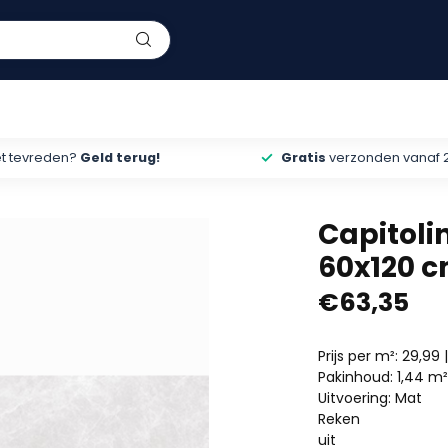
et tevreden?
Geld terug!
Gratis
verzonden vanaf 
Capitoli
60x120 c
€63,35
Prijs per m²: 29,99 |
Pakinhoud: 1,44 m
Uitvoering: Mat
Reken
uit